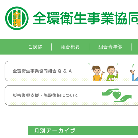
ご挨拶
組合概要
組合青年部