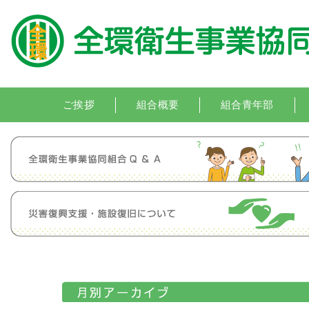
ご挨拶
組合概要
組合青年部