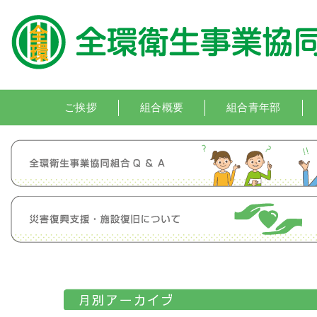
ご挨拶
組合概要
組合青年部