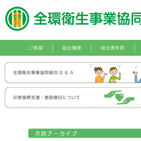
ご挨拶
組合概要
組合青年部