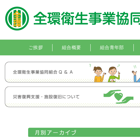
ご挨拶
組合概要
組合青年部