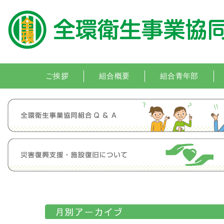
ご挨拶
組合概要
組合青年部