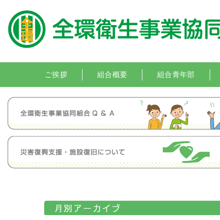
ご挨拶
組合概要
組合青年部